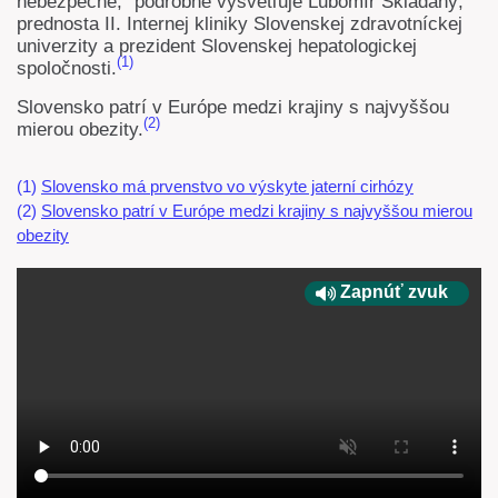
nebezpečné," podrobne vysvetľuje Ľubomír Skladaný,
prednosta II. Internej kliniky Slovenskej zdravotníckej
univerzity a prezident Slovenskej hepatologickej
(1)
spoločnosti.
Slovensko patrí v Európe medzi krajiny s najvyššou
(2)
mierou obezity.
(1)
Slovensko má prvenstvo vo výskyte jaterní cirhózy
(2)
Slovensko patrí v Európe medzi krajiny s najvyššou mierou
obezity
Zapnúť zvuk