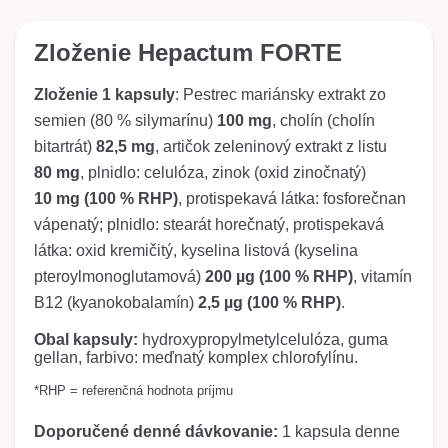
Chceme, aby mali naši zákazníci možnosť produkt
najprv nezáväzne vyskúšať. Preto je možné
objednať si mesačné balenie zadarmo (platí sa iba
Zloženie Hepactum FORTE
poštovné a balné). Následne sa sami rozhodnete, či
budete v užívaní pokračovať a či si objednáte plné
balenie.
Zloženie 1 kapsuly
: Pestrec mariánsky extrakt zo
semien (80 % silymarínu)
100 mg
, cholín (cholín
bitartrát)
82,5 mg
, artičok zeleninový extrakt z listu
80 mg
, plnidlo: celulóza, zinok (oxid zinočnatý)
10 mg (100 % RHP)
, protispekavá látka: fosforečnan
vápenatý; plnidlo: stearát horečnatý, protispekavá
látka: oxid kremičitý, kyselina listová (kyselina
pteroylmonoglutamová)
200 µg (100 % RHP)
, vitamín
B12 (kyanokobalamín)
2,5 µg (100 % RHP)
.
Obal kapsuly:
hydroxypropylmetylcelulóza, guma
gellan, farbivo: meďnatý komplex chlorofylínu.
*RHP = referenčná hodnota príjmu
Doporučené denné dávkovanie:
1 kapsula denne