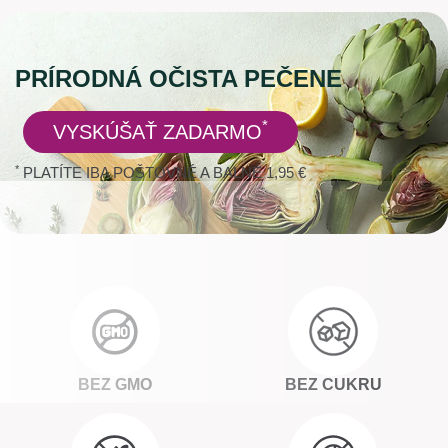
Interaktivní posuvník se načítá…
PRÍRODNÁ OČISTA PEČENE
*
VYSKÚŠAŤ ZADARMO
*
PLATÍTE IBA POŠTOVNÉ A BALNÉ 1,95 €
BEZ GMO
BEZ CUKRU