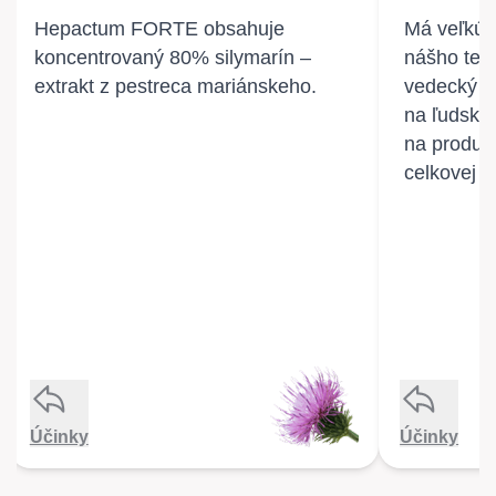
Hepactum FORTE obsahuje
• Pestrec mariánsky podporuje
Má veľkú ú
• Ar
koncentrovaný 80% silymarín –
trávenie a pečeňové funkcie
nášho tela
extrakt z pestreca mariánskeho.
• Prispieva k udržaniu normálnej
vedecký v
• Po
hladiny cukru v krvi
na ľudské 
• Hrá úlohu aj v čistení tela
na produkc
• Pôsobí ako antioxidant
celkovej p
Účinky
Účinky