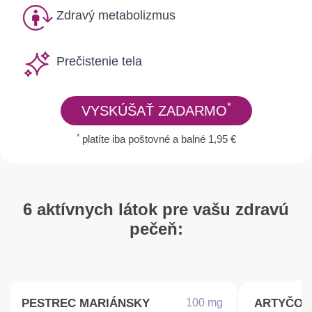
Zdravý metabolizmus
Prečistenie tela
*
VYSKÚŠAŤ ZADARMO
*
platíte iba poštovné a balné 1,95 €
6 aktívnych látok pre vašu zdravú
pečeň:
PESTREC MARIÁNSKY
100 mg
PESTREC MARIÁNSKY
100 mg
ARTYČOK
80 mg