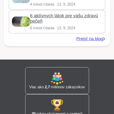
4 minút čítania
13. 9. 2024
6 aktívnych látok pre vašu zdravú
pečeň
6 minút čítania
13. 9. 2024
Prejsť na blog
Viac ako
2,7
miliónov zákazníkov
20
rokov skúseností a znalostí