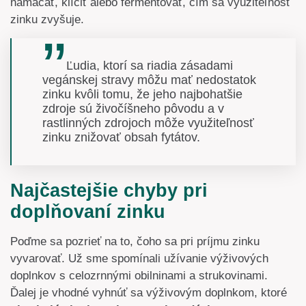
namáčať, klíčiť alebo fermentovať, čím sa využiteľnosť
zinku zvyšuje.
Ľudia, ktorí sa riadia zásadami
vegánskej stravy môžu mať nedostatok
zinku kvôli tomu, že jeho najbohatšie
zdroje sú živočíšneho pôvodu a v
rastlinných zdrojoch môže využiteľnosť
zinku znižovať obsah fytátov.
Najčastejšie chyby pri
doplňovaní zinku
Poďme sa pozrieť na to, čoho sa pri príjmu zinku
vyvarovať. Už sme spomínali užívanie výživových
doplnkov s celozrnnými obilninami a strukovinami.
Ďalej je vhodné vyhnúť sa výživovým doplnkom, ktoré