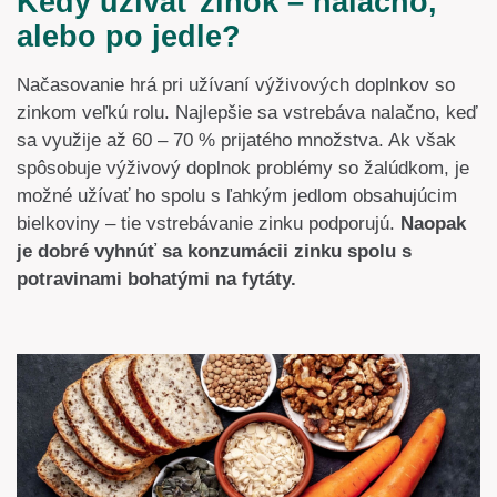
Kedy užívať zinok – nalačno,
alebo po jedle?
Načasovanie hrá pri užívaní výživových doplnkov so
zinkom veľkú rolu. Najlepšie sa vstrebáva nalačno, keď
sa využije až 60 – 70 % prijatého množstva. Ak však
spôsobuje výživový doplnok problémy so žalúdkom, je
možné užívať ho spolu s ľahkým jedlom obsahujúcim
bielkoviny – tie vstrebávanie zinku podporujú.
Naopak
je dobré vyhnúť sa konzumácii zinku spolu s
potravinami bohatými na fytáty.