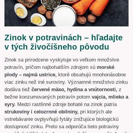
Zinok v potravinách – hľadajte
v tých živočíšneho pôvodu
Zinok sa prirodzene vyskytuje vo veľkom množstve
potravín, pričom najbohatším zdrojom sú
morské
plody – najmä ustrice,
ktoré obsahujú mnohonásobne
viac zinku než iné suroviny. Významné množstvo zinku
dodáva tiež
červené mäso, hydina a vnútornosti,
z
bežne konzumovaných potravín potom
vajcia, mlieko a
syry.
Medzi rastlinné zdroje bohaté na zinok patria
strukoviny i celozrnné obilniny,
pri ktorých ale
vstrebávanie ovplyvňujú fytáty znižujúce biologickú
dostupnosť zinku. Preto sa odporúča tieto potraviny