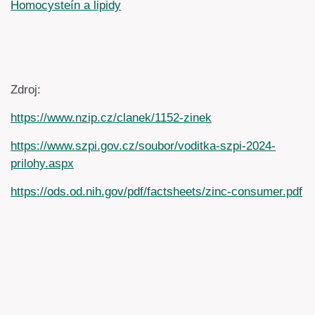
Homocysteín a lipidy
Zdroj:
https://www.nzip.cz/clanek/1152-zinek
https://www.szpi.gov.cz/soubor/voditka-szpi-2024-
prilohy.aspx
https://ods.od.nih.gov/pdf/factsheets/zinc-consumer.pdf