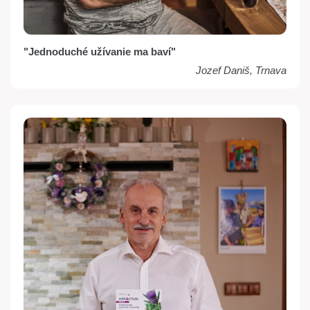
"Jednoduché užívanie ma baví"
Jozef Daniš, Trnava