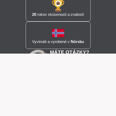
20
rokov skúseností a znalostí
Vyvinuté a vyrobené v
Nórsku
MÁTE OTÁZKY?
ZAVOLAJTE NÁM
0800 44 42 08
Po-Pia 08:00-16:00
Hepactum FORTE dodáva spoločnosť