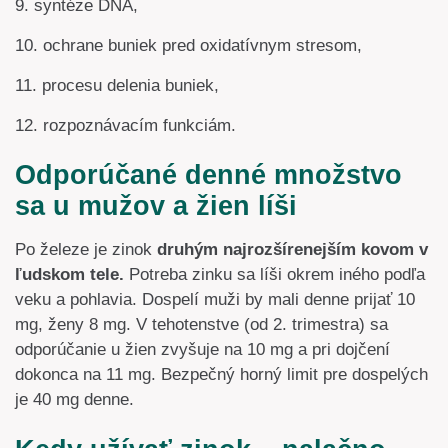
9. syntéze DNA,
10. ochrane buniek pred oxidatívnym stresom,
11. procesu delenia buniek,
12. rozpoznávacím funkciám.
Odporúčané denné množstvo
sa u mužov a žien líši
Po železe je zinok
druhým najrozšírenejším kovom v
ľudskom tele.
Potreba zinku sa líši okrem iného podľa
veku a pohlavia. Dospelí muži by mali denne prijať 10
mg, ženy 8 mg. V tehotenstve (od 2. trimestra) sa
odporúčanie u žien zvyšuje na 10 mg a pri dojčení
dokonca na 11 mg. Bezpečný horný limit pre dospelých
je 40 mg denne.