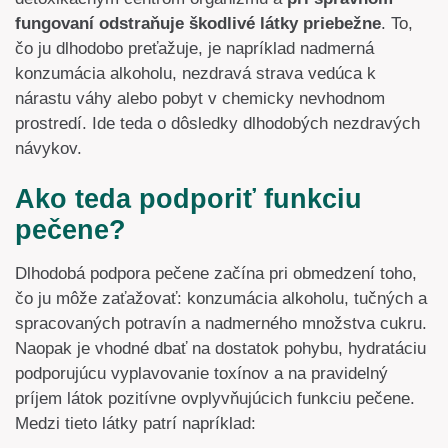
fungovaní odstraňuje škodlivé látky priebežne
. To,
čo ju dlhodobo preťažuje, je napríklad nadmerná
konzumácia alkoholu, nezdravá strava vedúca k
nárastu váhy alebo pobyt v chemicky nevhodnom
prostredí. Ide teda o dôsledky dlhodobých nezdravých
návykov.
Ako teda podporiť funkciu
pečene?
Dlhodobá podpora pečene začína pri obmedzení toho,
čo ju môže zaťažovať: konzumácia alkoholu, tučných a
spracovaných potravín a nadmerného množstva cukru.
Naopak je vhodné dbať na dostatok pohybu, hydratáciu
podporujúcu vyplavovanie toxínov a na pravidelný
príjem látok pozitívne ovplyvňujúcich funkciu pečene.
Medzi tieto látky patrí napríklad: