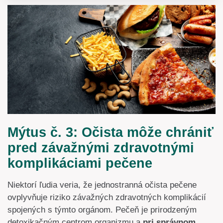
Mýtus č. 3: Očista môže chrániť
pred závažnými zdravotnými
komplikáciami pečene
Niektorí ľudia veria, že jednostranná očista pečene
ovplyvňuje riziko závažných zdravotných komplikácií
spojených s týmto orgánom. Pečeň je prirodzeným
detoxikačným centrom organizmu a
pri správnom