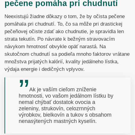
pečene pomáha pri chudnutí
Neexistujú žiadne dôkazy o tom, že by očista pečene
pomáhala pri chudnutí. To, čo sa môže pri drastickej
pečeňovej očiste zdať ako chudnutie, je spravidla len
strata tekutín. Po návrate k bežným stravovacím
návykom hmotnosť obvykle opäť narastá. Na
skutočnom chudnutí sa podieľa mnoho faktorov vrátane
množstva prijatých kalórií, kvality jedálneho lístka,
výdaja energie i dedičných vplyvov.
Ak je vaším cieľom zníženie
hmotnosti, vo vašom jedálnom lístku by
nemal chýbať dostatok ovocia a
zeleniny, strukovín, celozrnných
výrobkov, bielkovín a tukov s obsahom
nenasýtených mastných kyselín.