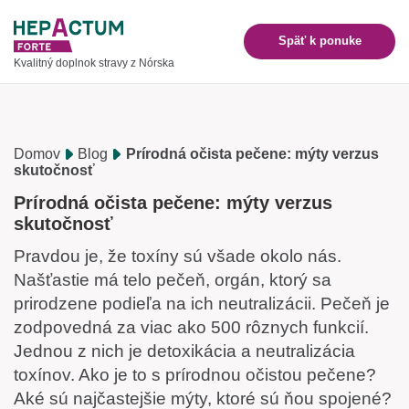
Späť k ponuke
Kvalitný doplnok stravy z Nórska
Domov
Blog
Prírodná očista pečene: mýty verzus
skutočnosť
Prírodná očista pečene: mýty verzus
skutočnosť
Pravdou je, že toxíny sú všade okolo nás.
Našťastie má telo pečeň, orgán, ktorý sa
prirodzene podieľa na ich neutralizácii. Pečeň je
zodpovedná za viac ako 500 rôznych funkcií.
Jednou z nich je detoxikácia a neutralizácia
toxínov. Ako je to s prírodnou očistou pečene?
Aké sú najčastejšie mýty, ktoré sú ňou spojené?