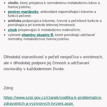
cholín
, ktorý prispieva k normálnemu metabolizmu tukov a
homocysteínu;
pestrec mariánsky
, antioxidant napomáhajúci tráveniu a
funkcii pečene;
artičoka
podporujúca trávenie, črevné a pečeňové funkcie a
pomáhajúca pri kontrole telesnej hmotnosti;
zinok
prispievajúci k metabolizmu makroživín;
vybrané
vitamíny skupiny B
,
ktoré pomáhajú udržiavať
normálny metabolizmus homocysteínu.
Dlhodobá starostlivosť o pečeň nespočíva v extrémoch,
ale v dlhodobej podpore jej činnosti a udržiavaní
rovnováhy v každodennom živote.
Zdroj:
https://www.szpi.gov.cz/clanek/voditka-k-problematice-
zdravotnich-a-vyzivovych-tvrzeni.aspx