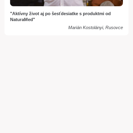
"Aktívny život aj po šesťdesiatke s produktmi od
NaturaMed"
Marián Kostolányi, Rusovce
Viac ako
2,7
miliónov zákazníkov
20
rokov skúseností a znalostí