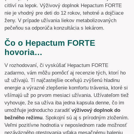
citliví na lepok. Výživový doplnok Hepactum FORTE
nie je vhodný pre deti do 12 rokov, tehotné a dojčiace
ženy. V prípade užívania liekov metabolizovaných
pečeňou sa odporúča konzultácia s lekárom.
Čo o Hepactum FORTE
hovoria…
V rozhodovaní, či vyskúšať Hepactum FORTE
zadarmo, vám môžu pomôcť aj recenzie tých, ktorí ho
už užívajú. Tí najčastejšie oceňujú zvýšenú hladinu
energie a výrazné zlepšenie komfortu trávenia, ktoré si
všímajú už po prvom mesiaci užívania. Užívateľom tiež
vyhovuje, že sa užíva iba jedna kapsula denne, čo im
umožňuje jednoducho zaradiť
výživový doplnok do
bežného režimu
. Spokojní sú aj s prírodným zložením.
Veľmi pozitívne hodnotia v neposlednom rade možnosť
nezáväzného otestovania vďaka mesačnému baleniu