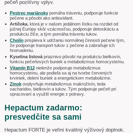
pečeň pozitívny vplyv.
Pestrec mariánsky
pomáha tráveniu, podporuje funkcie
pečene a pôsobí ako antioxidant.
Artičoka
, ktorá je v našom jedálnom lístku na rozdiel od
južnej Európy skôr vzácnosťou, podporuje detoxikáciu a
produkciu žlče, a tým pomáha tráveniu tukov.
Cholín
prispieva k udržaniu normálnej činnosti pečene tým,
že podporuje transport tukov z pečene a zabraňuje ich
hromadeniu.
Kyselina listová
priaznivo pôsobí na produkciu bielkovín,
funkciu pečeňových buniek a metabolizmus homocysteínu.
Vitamín B12
nielenže podporuje metabolizmus
homocysteínu, ale podieľa sa aj na tvorbe červených
krviniek, delení buniek a energetickom metabolizme.
Zinok
ovplyvňuje metabolizmus makroživín, teda
sacharidov, bielkovín a tukov. Tým podporuje pečeň pri
spracovaní a využití energie z potravy.
Hepactum zadarmo:
presvedčite sa sami
Hepactum FORTE je veľmi kvalitný výživový doplnok.