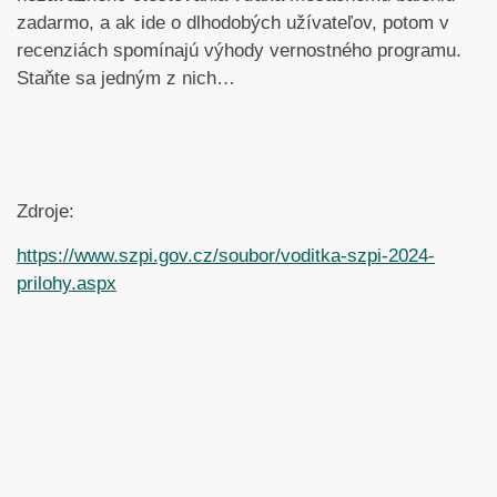
zadarmo, a ak ide o dlhodobých užívateľov, potom v
recenziách spomínajú výhody vernostného programu.
Staňte sa jedným z nich…
Zdroje:
https://www.szpi.gov.cz/soubor/voditka-szpi-2024-
prilohy.aspx