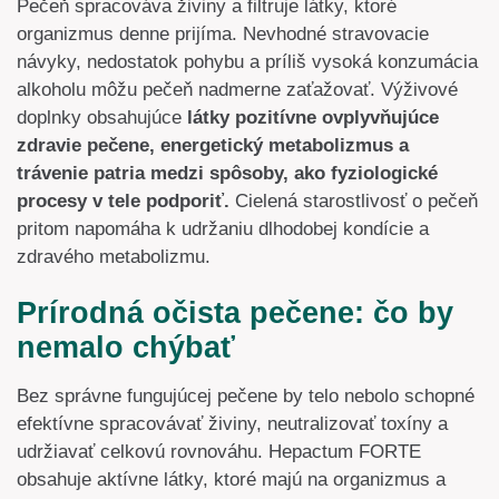
Pečeň spracováva živiny a filtruje látky, ktoré
organizmus denne prijíma. Nevhodné stravovacie
návyky, nedostatok pohybu a príliš vysoká konzumácia
alkoholu môžu pečeň nadmerne zaťažovať. Výživové
doplnky obsahujúce
látky pozitívne ovplyvňujúce
zdravie pečene, energetický metabolizmus a
trávenie patria medzi spôsoby, ako fyziologické
procesy v tele podporiť.
Cielená starostlivosť o pečeň
pritom napomáha k udržaniu dlhodobej kondície a
zdravého metabolizmu.
Prírodná očista pečene: čo by
nemalo chýbať
Bez správne fungujúcej pečene by telo nebolo schopné
efektívne spracovávať živiny, neutralizovať toxíny a
udržiavať celkovú rovnováhu. Hepactum FORTE
obsahuje aktívne látky, ktoré majú na organizmus a