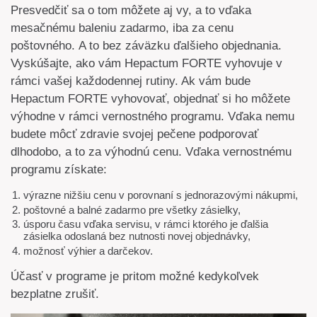
Presvedčiť sa o tom môžete aj vy, a to vďaka
mesačnému baleniu zadarmo, iba za cenu
poštovného. A to bez záväzku ďalšieho objednania.
Vyskúšajte, ako vám Hepactum FORTE vyhovuje v
rámci vašej každodennej rutiny. Ak vám bude
Hepactum FORTE vyhovovať, objednať si ho môžete
výhodne v rámci vernostného programu. Vďaka nemu
budete môcť zdravie svojej pečene podporovať
dlhodobo, a to za výhodnú cenu. Vďaka vernostnému
programu získate:
výrazne nižšiu cenu v porovnaní s jednorazovými nákupmi,
poštovné a balné zadarmo pre všetky zásielky,
úsporu času vďaka servisu, v rámci ktorého je ďalšia
zásielka odoslaná bez nutnosti novej objednávky,
možnosť výhier a darčekov.
Účasť v programe je pritom možné kedykoľvek
bezplatne zrušiť.