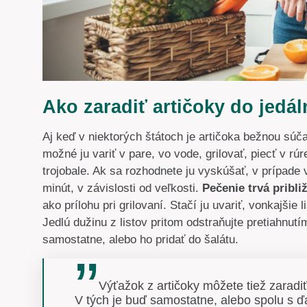
Ako zaradiť artičoky do jedál
Aj keď v niektorých štátoch je artičoka bežnou súč
možné ju variť v pare, vo vode, grilovať, piecť v rú
trojobale. Ak sa rozhodnete ju vyskúšať, v prípade 
minút, v závislosti od veľkosti.
Pečenie trvá približ
ako prílohu pri grilovaní. Stačí ju uvariť, vonkajši
Jedlú dužinu z listov pritom odstraňujte pretiahnut
samostatne, alebo ho pridať do šalátu.
Výťažok z artičoky môžete tiež zaradi
V tých je buď samostatne, alebo spolu s ď