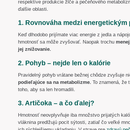
respektíve produkcie žlče a pečeňového metabolizmu
ďalšie oblasti.
1. Rovnováha medzi energetickým 
Keď dlhodobo prijímate viac energie z jedla a nápoj
hmotnosť sa môže zvyšovať. Naopak trochu
menej
jej znižovanie.
2. Pohyb – nejde len o kalórie
Pravidelný pohyb vrátane bežnej chôdze zvyšuje nie
podieľajúce sa na metabolizme.
To znamená, že tu
toho, aby sa len hromadili.
3. Artičoka – a čo ďalej?
Hmotnosť neovplyvňuje iba množstvo prijatých kalórií
vláknina predlžujú pocit sýtosti, zatiaľ čo veľké 
ich rýchlejšiemu ukladaniu. V strave pre
zdravú pe