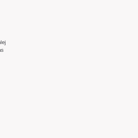
lej
as