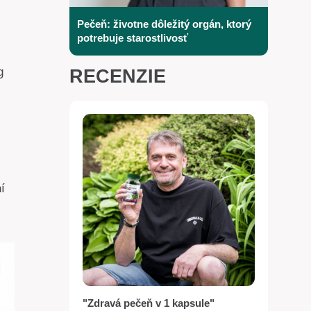
Pečeň: životne dôležitý orgán, ktorý
potrebuje starostlivosť
g
RECENZIE
í
"Zdravá pečeň v 1 kapsule"