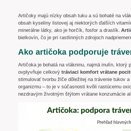
Artičoky majú nízky obsah tuku a sú bohaté na vlá
obsah kyseliny listovej aj niektorých ďalších vitam
minerálne látky, ako je horčík, fosfor a draslík.
Arti
bielkovín, čo je pri rastlinných zdrojoch nadprieme
Ako artičoka podporuje tráve
Artičoka je bohatá na vlákninu, najmä inulín, ktorý 
ovplyvňuje celkový
tráviaci komfort vrátane poci
stimulovať tvorbu žlče dôležitej na trávenie tukov 
organizmu – to je v súčasnosti kvôli rastúcemu o
nezdravým životným štýlom vrátane konzumácie alko