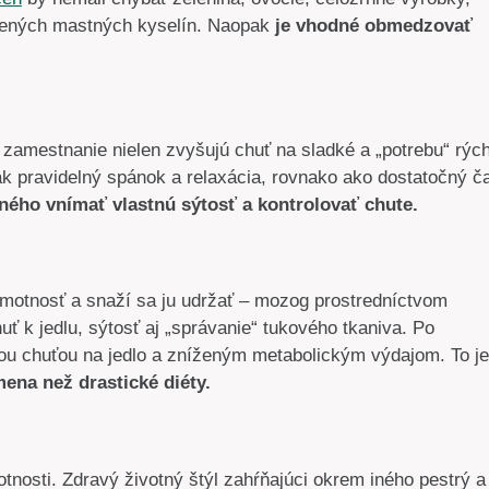
ýtených mastných kyselín. Naopak
je vhodné obmedzovať
zamestnanie nielen zvyšujú chuť na sladké a „potrebu“ rých
k pravidelný spánok a relaxácia, rovnako ako dostatočný č
ého vnímať vlastnú sýtosť a kontrolovať chute.
hmotnosť a snaží sa ju udržať – mozog prostredníctvom
uť k jedlu, sýtosť aj „správanie“ tukového tkaniva. Po
ou chuťou na jedlo a zníženým metabolickým výdajom. To je
ena než drastické diéty.
otnosti. Zdravý životný štýl zahŕňajúci okrem iného pestrý a