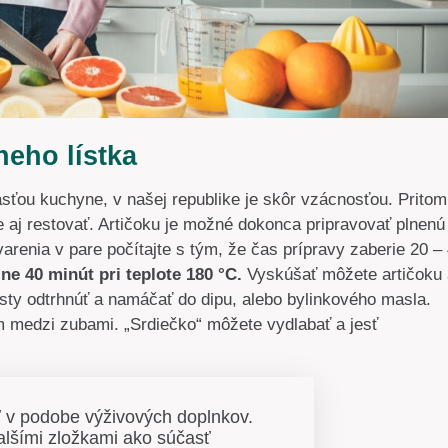
neho lístka
asťou kuchyne, v našej republike je skôr vzácnosťou. Pritom
re aj restovať. Artičoku je možné dokonca pripravovať plnenú
varenia v pare počítajte s tým, že čas prípravy zaberie 20 –
ne 40 minút pri teplote 180 °C.
Vyskúšať môžete artičoku 
e listy odtrhnúť a namáčať do dipu, alebo bylinkového masla.
ím medzi zubami. „Srdiečko“ môžete vydlabať a jesť
ť v podobe výživových doplnkov.
alšími zložkami ako súčasť