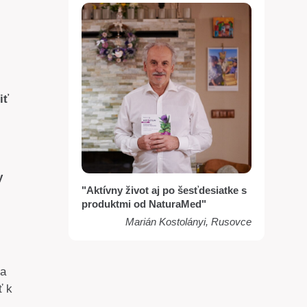
iť
y
"Aktívny život aj po šesťdesiatke s
produktmi od NaturaMed"
Marián Kostolányi, Rusovce
 a
ť k