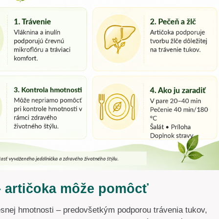
 – artičoka môže pomôcť
elesnej hmotnosti – predovšetkým podporou trávenia tukov,