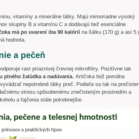
kninu, vitamíny a minerálne látky. Majú mimoriadne vysoký
ínov skupiny B a vitamínu C a dodávajú tiež esenciálne
čoka má po uvarení iba 90 kalórií
na šálku (170 g) a asi 5 
rná hodnota.
nie a pečeň
podporuje rast priaznivej črevnej mikroflóry. Pozitívne tak
tu plného žalúdka a nadúvania.
Artičoka tiež pomáha
a vyvádzať nepotrebné látky preč. Podieľa sa tak na prečisten
xidačnému stresu spôsobenému znečisteným prostredím a
holu a fajčenia stále potrebnejšie.