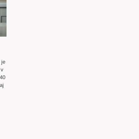
 je
 v
 40
aj