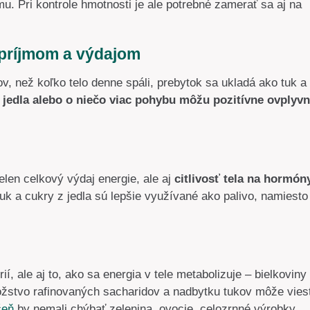
. Pri kontrole hmotnosti je ale potrebné zamerať sa aj na
príjmom a výdajom
ov, než koľko telo denne spáli, prebytok sa ukladá ako tuk a
 jedla alebo o niečo viac pohybu môžu pozitívne ovplyvn
len celkový výdaj energie, ale aj
citlivosť tela na hormón
k a cukry z jedla sú lepšie využívané ako palivo, namiesto
, ale aj to, ako sa energia v tele metabolizuje – bielkoviny
množstvo rafinovaných sacharidov a nadbytku tukov môže vies
čeň
by nemali chýbať zelenina, ovocie, celozrnné výrobky,