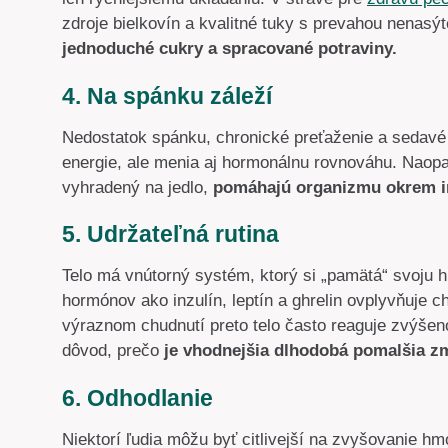
zdroje bielkovín a kvalitné tuky s prevahou nenas
jednoduché cukry a spracované potraviny.
4. Na spánku záleží
Nedostatok spánku, chronické preťaženie a sedavé 
energie, ale menia aj hormonálnu rovnováhu. Naopa
vyhradený na jedlo,
pomáhajú organizmu okrem in
5. Udržateľná rutina
Telo má vnútorný systém, ktorý si „pamätá“ svoju 
hormónov ako inzulín, leptín a ghrelin ovplyvňuje ch
výraznom chudnutí preto telo často reaguje zvýšen
dôvod, prečo
je vhodnejšia dlhodobá pomalšia zm
6. Odhodlanie
Niektorí ľudia môžu byť citlivejší na zvyšovanie hm