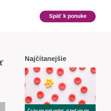
Späť k ponuke
Najčítanejšie
ť
Čo by ste mali vedieť, aj keď nie ste